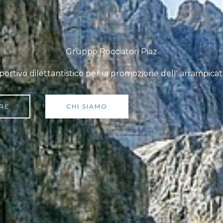
Gruppo Rocciatori Piaz
rtivo dilettantistico per la promozione dell' arrampicat
RE
CHI SIAMO