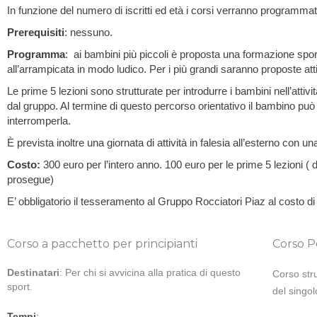
In funzione del numero di iscritti ed età i corsi verranno programmati 
Prerequisiti
: nessuno.
Programma
: ai bambini più piccoli è proposta una formazione spor
all’arrampicata in modo ludico. Per i più grandi saranno proposte atti
Le prime 5 lezioni sono strutturate per introdurre i bambini nell’attiv
dal gruppo. Al termine di questo percorso orientativo il bambino può 
interromperla.
È prevista inoltre una giornata di attività in falesia all’esterno con un
Costo:
300 euro per l’intero anno. 100 euro per le prime 5 lezioni ( 
prosegue)
E’ obbligatorio il tesseramento al Gruppo Rocciatori Piaz al costo d
Corso a pacchetto per principianti
Corso P
Destinatari
: Per chi si avvicina alla pratica di questo
Corso stru
sport.
del singo
Tempi
: