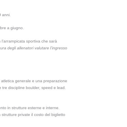
9 anni.
obre a giugno.
n l’arrampicata sportiva che sarà
ura degli allenatori valutare l’ingresso
e atletica generale e una preparazione
e tre discipline boulder, speed e lead.
to in strutture esterne e interne.
strutture private il costo del biglietto