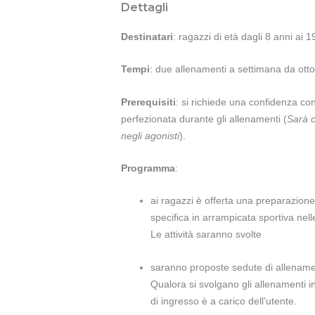
Dettagli
Destinatari
: ragazzi di età dagli 8 anni ai 1
Tempi
: due allenamenti a settimana da ott
Prerequisiti
: si richiede una confidenza co
perfezionata durante gli allenamenti (
Sarà c
negli agonisti
).
Programma
:
ai ragazzi è offerta una preparazion
specifica in arrampicata sportiva nell
Le attività saranno svolte
saranno proposte sedute di allenamen
Qualora si svolgano gli allenamenti in 
di ingresso è a carico dell’utente.